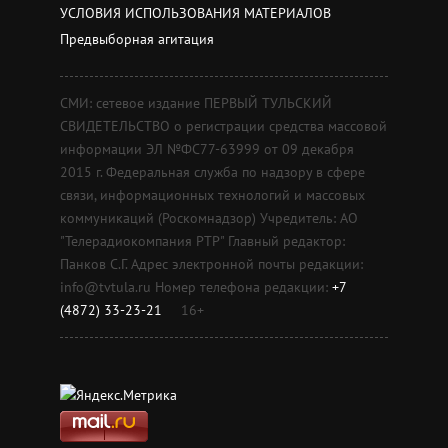
УСЛОВИЯ ИСПОЛЬЗОВАНИЯ МАТЕРИАЛОВ
Предвыборная агитация
СМИ: сетевое издание ПЕРВЫЙ ТУЛЬСКИЙ
СВИДЕТЕЛЬСТВО о регистрации средства массовой
информации ЭЛ №ФС77-63999 от 09 декабря
2015 г. Федеральная служба по надзору в сфере
связи, информационных технологий и массовых
коммуникаций (Роскомнадзор) Учредитель: АО
"Телерадиокомпания РТР" Главный редактор:
Панков С.Г. Адрес электронной почты редакции:
info@tvtula.ru Номер телефона редакции:
+7
(4872) 33-23-21
16+