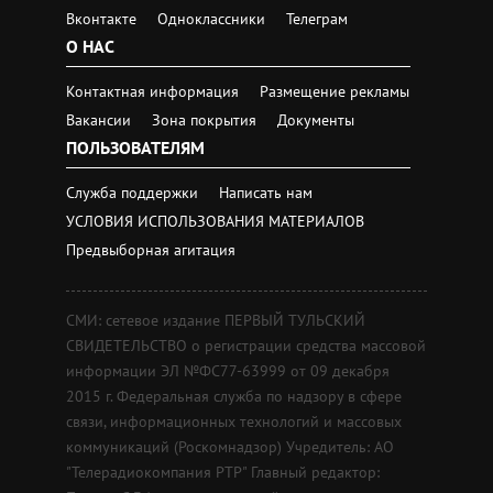
Вконтакте
Одноклассники
Телеграм
О НАС
Контактная информация
Размещение рекламы
Вакансии
Зона покрытия
Документы
ПОЛЬЗОВАТЕЛЯМ
Служба поддержки
Написать нам
УСЛОВИЯ ИСПОЛЬЗОВАНИЯ МАТЕРИАЛОВ
Предвыборная агитация
СМИ: сетевое издание ПЕРВЫЙ ТУЛЬСКИЙ
СВИДЕТЕЛЬСТВО о регистрации средства массовой
информации ЭЛ №ФС77-63999 от 09 декабря
2015 г. Федеральная служба по надзору в сфере
связи, информационных технологий и массовых
коммуникаций (Роскомнадзор) Учредитель: АО
"Телерадиокомпания РТР" Главный редактор: