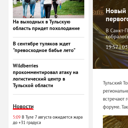
Новый 
первог
На выходных в Тульскую
область придет похолодание
В Санкт-
собралось
В сентябре туляков ждет
19:57 | 0
"превосходное бабье лето"
Wildberries
прокомментировал атаку на
логистический центр в
Тульский То
Тульской области
региональн
встречают 
Новости
форуме. Та
5:09
В Туле 7 августа ожидается жара
до +31 градуса