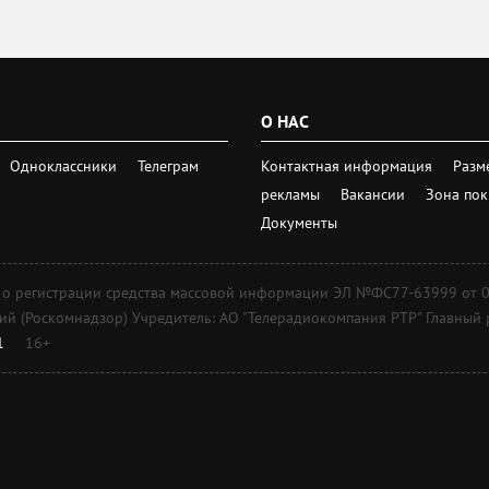
О НАС
Одноклассники
Телеграм
Контактная информация
Разм
рекламы
Вакансии
Зона по
Документы
регистрации средства массовой информации ЭЛ №ФС77-63999 от 09 д
 (Роскомнадзор) Учредитель: АО "Телерадиокомпания РТР" Главный ре
1
16+