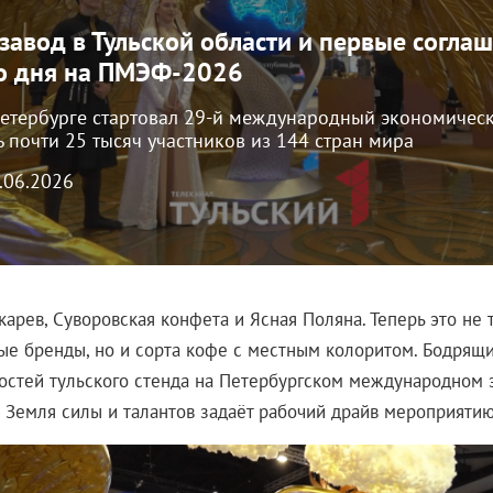
завод в Тульской области и первые соглаш
о дня на ПМЭФ-2026
Петербурге стартовал 29-й международный экономическ
 почти 25 тысяч участников из 144 стран мира
3.06.2026
карев, Суворовская конфета и Ясная Поляна. Теперь это не 
ые бренды, но и сорта кофе с местным колоритом. Бодрящ
гостей тульского стенда на Петербургском международном
к Земля силы и талантов задаёт рабочий драйв мероприятию