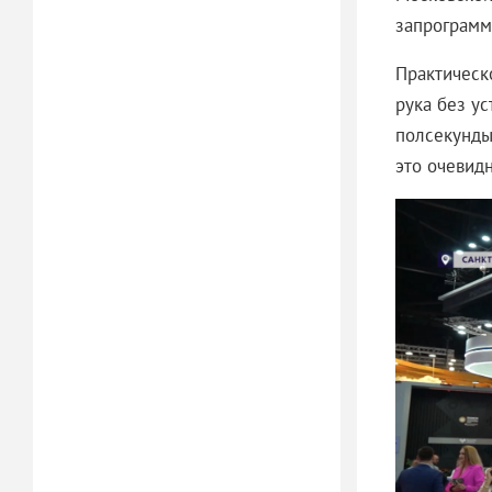
запрограмм
Практическ
рука без у
полсекунды
это очевид