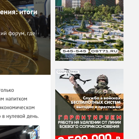
ения: итоги
ий форум, где
СОЦРЕКЛАМА
только
им напитком
 экономическом
 в нулевой день.