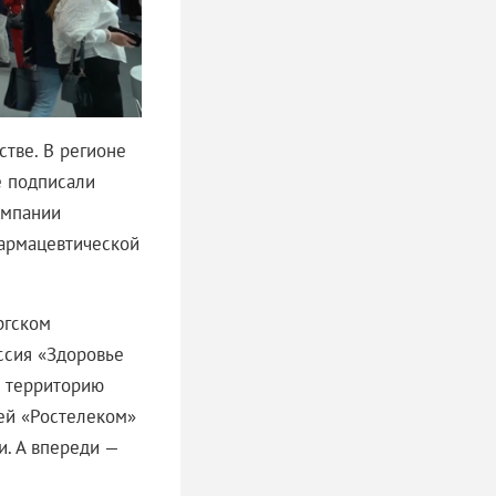
стве. В регионе
е подписали
омпании
фармацевтической
ргском
ссия «Здоровье
к территорию
ей «Ростелеком»
и. А впереди —