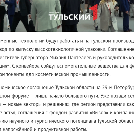
еменные технологии будут работать и на тульском производ
авод по выпуску высокотехнологичной упаковки. Соглашени
еститель губернатора Михаил Пантелеев и руководитель к
ция». С конвейера сойдут вспомогательные вещества для 
компоненты для косметической промышленности.
номическое соглашение Тульской области на 29-м Петербу
ном форуме — лишь начало большого пути. Уже позади се
 — новые векторы и решения», где регион представили ка
счастья, соглашения с фондом развития «Вызов» и компани
нию научного и туристического потенциала Тульской област
я напряжённой и продуктивной работы.