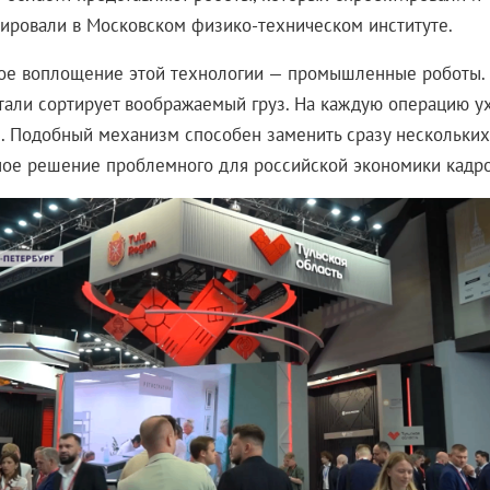
ировали в Московском физико-техническом институте.
ое воплощение этой технологии — промышленные роботы.
стали сортирует воображаемый груз. На каждую операцию у
. Подобный механизм способен заменить сразу нескольких
ное решение проблемного для российской экономики кадро