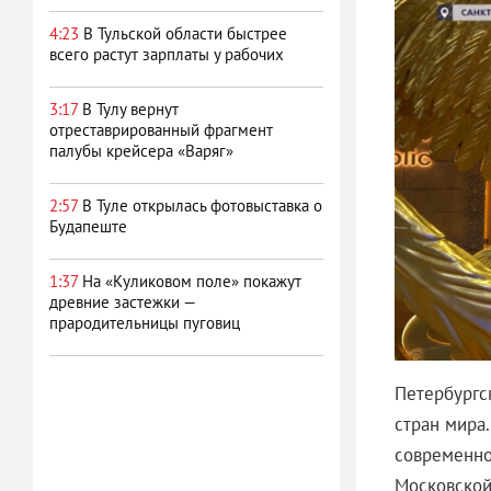
4:23
В Тульской области быстрее
всего растут зарплаты у рабочих
3:17
В Тулу вернут
отреставрированный фрагмент
палубы крейсера «Варяг»
2:57
В Туле открылась фотовыставка о
Будапеште
1:37
На «Куликовом поле» покажут
древние застежки —
прародительницы пуговиц
Петербургс
стран мира
современно
Московской