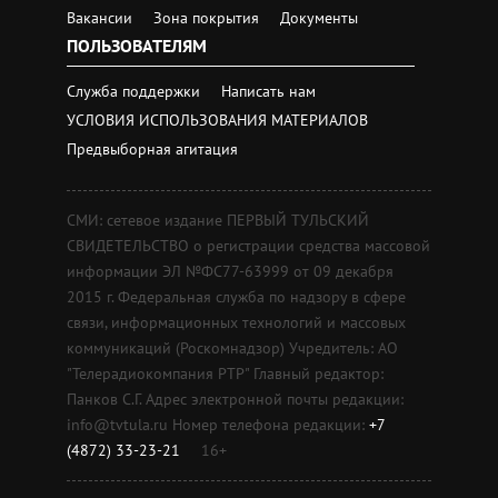
Вакансии
Зона покрытия
Документы
ПОЛЬЗОВАТЕЛЯМ
Служба поддержки
Написать нам
УСЛОВИЯ ИСПОЛЬЗОВАНИЯ МАТЕРИАЛОВ
Предвыборная агитация
СМИ: сетевое издание ПЕРВЫЙ ТУЛЬСКИЙ
СВИДЕТЕЛЬСТВО о регистрации средства массовой
информации ЭЛ №ФС77-63999 от 09 декабря
2015 г. Федеральная служба по надзору в сфере
связи, информационных технологий и массовых
коммуникаций (Роскомнадзор) Учредитель: АО
"Телерадиокомпания РТР" Главный редактор:
Панков С.Г. Адрес электронной почты редакции:
info@tvtula.ru Номер телефона редакции:
+7
(4872) 33-23-21
16+