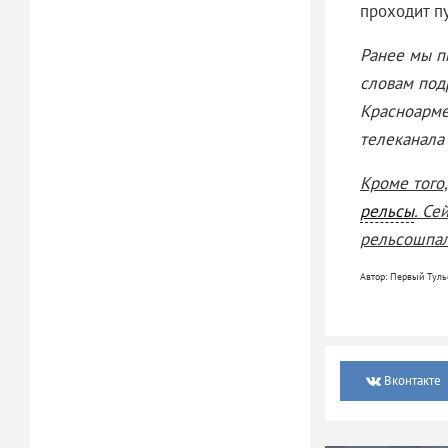
проходит п
Ранее мы п
словам под
Красноарме
телеканала 
Кроме того,
рельсы
. Се
рельсошпал
Автор: Первый Туль
Вконтакте