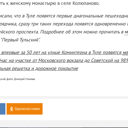
уть к женскому монастырю в селе Колюпаново.
исали, что в Туле появятся первые диагональные пешеходн
рядчика, сразу три таких перехода появятся одновременно
йского проспекта. Подробнее об этом можно прочитать в
м
"Первый Тульский".
 впервые за 50 лет на улице Коминтерна в Туле появятся
но
йчас на участке от Московского вокзала до Советской на 98
ьная решетка и дорожное покрытие
ский, фото: Дмитрий Миляев
Одноклассники