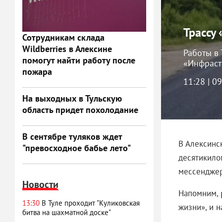
Трассу
Сотрудникам склада
Wildberries в Алексине
Работы в 
помогут найти работу после
«Инфраст
пожара
11:28 | 0
На выходных в Тульскую
область придет похолодание
В сентябре туляков ждет
В Алексинс
"превосходное бабье лето"
десятикило
мессендже
Новости
Напомним, 
13:30
В Туле проходит "Куликовская
жизни», и н
битва на шахматной доске"