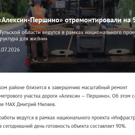
 «Алексин-Першино» отремонтировали на
Тульской области ведутся в рамках национального прое
руктура для жизни»
9.07.2026
ком районе близится к завершению масштабный ремонт
метрового участка дороги «Алексин — Першино». Об этом 
ре MAX Дмитрий Миляев.
работы ведутся в рамках национального проекта «Инфрастр
а сегодняшний день готовность объекта составляет 90%.