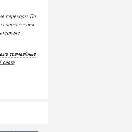
ые переходы. По
 на пересечении
атериале
вые трамвайные
% снята