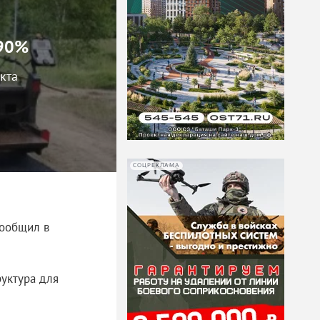
 90%
кта
СОЦРЕКЛАМА
сообщил в
уктура для