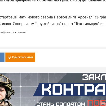
а клуба приурочена к 880-летию Тулы. Оно будет отмечатьс
стартовый матч нового сезона Первой лиги "Арсенал" сыгр
3 июля. Соперником "оружейников" станет "Текстильщик" из
ский, фото: ПФК "Арсенал"
Одноклассники