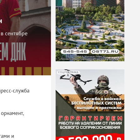
н
 в сентябре
СОЦРЕКЛАМА
пресс-служба
 орнамент,
тами и