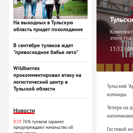
Тульск
На выходных в Тульскую
область придет похолодание
Комплект 
этого год
В сентябре туляков ждет
13:32 | 0
"превосходное бабье лето"
Wildberries
прокомментировал атаку на
логистический центр в
Тульский "
Тульской области
команды.
Теперь на 
Новости
напоминающ
0:19
76% туляков заранее
предупреждают начальство об
Гостевой к
увольнении