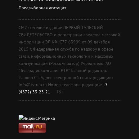
Предвыборная агитация
СМИ: сетевое издание ПЕРВЫЙ ТУЛЬСКИЙ
СВИДЕТЕЛЬСТВО о регистрации средства массовой
информации ЭЛ №ФС77-63999 от 09 декабря
2015 г. Федеральная служба по надзору в сфере
связи, информационных технологий и массовых
коммуникаций (Роскомнадзор) Учредитель: АО
"Телерадиокомпания РТР" Главный редактор:
Панков С.Г. Адрес электронной почты редакции:
info@tvtula.ru Номер телефона редакции:
+7
(4872) 33-23-21
16+