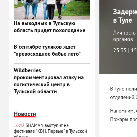
Задерж
в Туле
На выходных в Тульскую
область придет похолодание
Личность
органов
В сентябре туляков ждет
23:35 | 1
"превосходное бабье лето"
Wildberries
прокомментировал атаку на
логистический центр в
В Туле пол
Тульской области
отделений.
Напомним, 
Новости
Пожары пр
16:42
SHAMAN выступит на
фестивале "КВН. Первые" в Тульской
области