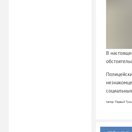
В настояще
обстоятель
Полицейски
незнакомце
социальных
Автор: Первый Туль