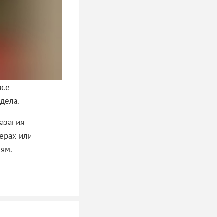
все
дела.
азания
жерах или
иям.