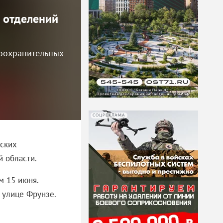
 отделений
воохранительных
СОЦРЕКЛАМА
вских
 области.
м 15 июня.
 улице Фрунзе.