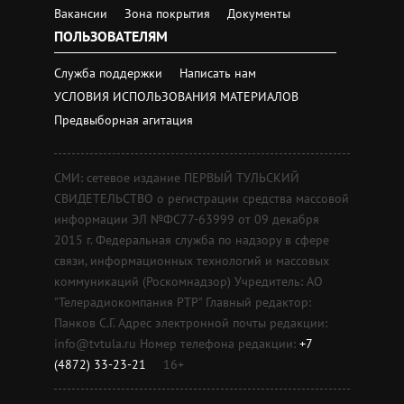
Вакансии
Зона покрытия
Документы
ПОЛЬЗОВАТЕЛЯМ
Служба поддержки
Написать нам
УСЛОВИЯ ИСПОЛЬЗОВАНИЯ МАТЕРИАЛОВ
Предвыборная агитация
СМИ: сетевое издание ПЕРВЫЙ ТУЛЬСКИЙ
СВИДЕТЕЛЬСТВО о регистрации средства массовой
информации ЭЛ №ФС77-63999 от 09 декабря
2015 г. Федеральная служба по надзору в сфере
связи, информационных технологий и массовых
коммуникаций (Роскомнадзор) Учредитель: АО
"Телерадиокомпания РТР" Главный редактор:
Панков С.Г. Адрес электронной почты редакции:
info@tvtula.ru Номер телефона редакции:
+7
(4872) 33-23-21
16+