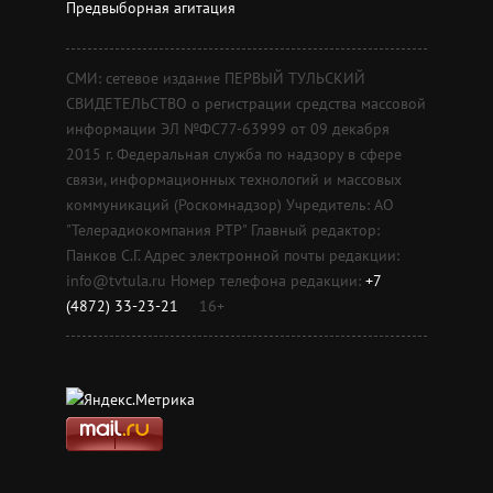
Предвыборная агитация
СМИ: сетевое издание ПЕРВЫЙ ТУЛЬСКИЙ
СВИДЕТЕЛЬСТВО о регистрации средства массовой
информации ЭЛ №ФС77-63999 от 09 декабря
2015 г. Федеральная служба по надзору в сфере
связи, информационных технологий и массовых
коммуникаций (Роскомнадзор) Учредитель: АО
"Телерадиокомпания РТР" Главный редактор:
Панков С.Г. Адрес электронной почты редакции:
info@tvtula.ru Номер телефона редакции:
+7
(4872) 33-23-21
16+