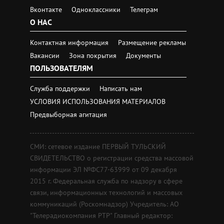
Вконтакте
Одноклассники
Телеграм
О НАС
Контактная информация
Размещение рекламы
Вакансии
Зона покрытия
Документы
ПОЛЬЗОВАТЕЛЯМ
Служба поддержки
Написать нам
УСЛОВИЯ ИСПОЛЬЗОВАНИЯ МАТЕРИАЛОВ
Предвыборная агитация
СМИ: сетевое издание ПЕРВЫЙ ТУЛЬСКИЙ
СВИДЕТЕЛЬСТВО о регистрации средства массовой
информации ЭЛ №ФС77-63999 от 09 декабря
2015 г. Федеральная служба по надзору в сфере
связи, информационных технологий и массовых
коммуникаций (Роскомнадзор) Учредитель: АО
"Телерадиокомпания РТР" Главный редактор: