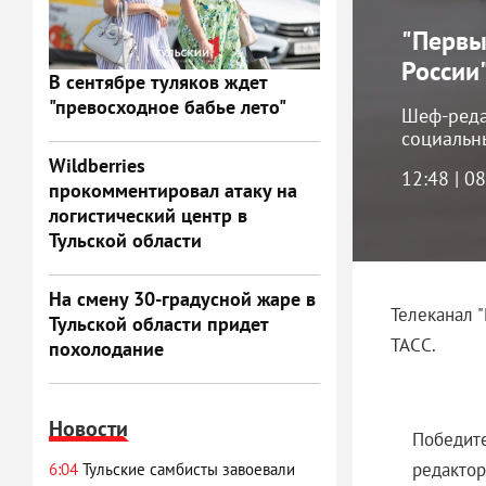
"Первы
России
В сентябре туляков ждет
"превосходное бабье лето"
Шеф-реда
социальн
Wildberries
12:48 | 0
прокомментировал атаку на
логистический центр в
Тульской области
На смену 30-градусной жаре в
Телеканал 
Тульской области придет
ТАСС.
похолодание
Новости
Победите
редактор
6:04
Тульские самбисты завоевали