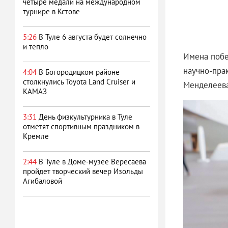
четыре медали на международном
турнире в Кстове
5:26
В Туле 6 августа будет солнечно
и тепло
Имена побе
научно-пра
4:04
В Богородицком районе
столкнулись Toyota Land Cruiser и
Менделеева
КАМАЗ
3:31
День физкультурника в Туле
отметят спортивным праздником в
Кремле
2:44
В Туле в Доме-музее Вересаева
пройдет творческий вечер Изольды
Агибаловой