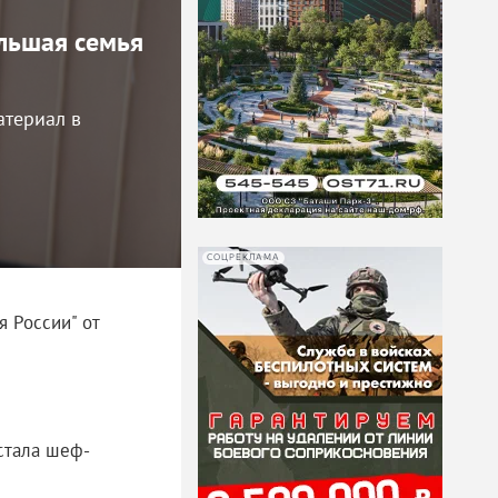
ольшая семья
атериал в
СОЦРЕКЛАМА
 России" от
стала шеф-