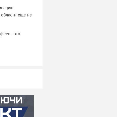
минацию
й области еще не
феев - это