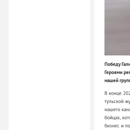
Победу Гал
Героями реп
нашей груп
В конце 20
тульской ж
нашего кан
бойцах, ко
бизнес и п