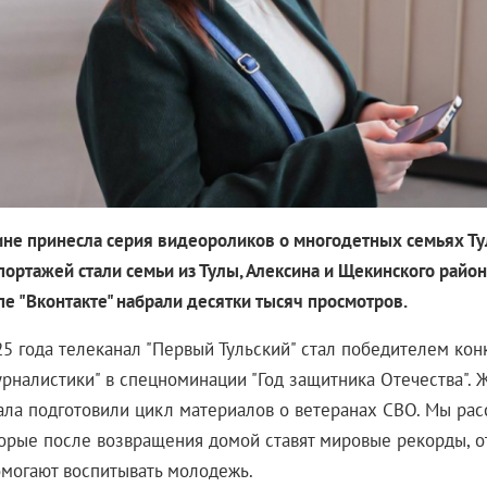
ине принесла серия видеороликов о многодетных семьях Тул
ортажей стали семьи из Тулы, Алексина и Щекинского район
пе "Вконтакте" набрали десятки тысяч просмотров.
25 года телеканал "Первый Тульский" стал победителем кон
урналистики" в спецноминации "Год защитника Отечества".
ала подготовили цикл материалов о ветеранах СВО. Мы рас
торые после возвращения домой ставят мировые рекорды, о
омогают воспитывать молодежь.