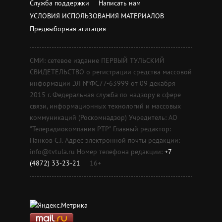
Служба поддержки
Написать нам
УСЛОВИЯ ИСПОЛЬЗОВАНИЯ МАТЕРИАЛОВ
Предвыборная агитация
СМИ: сетевое издание ПЕРВЫЙ ТУЛЬСКИЙ
СВИДЕТЕЛЬСТВО о регистрации средства массовой
информации ЭЛ №ФС77-63999 от 09 декабря
2015 г. Федеральная служба по надзору в сфере
связи, информационных технологий и массовых
коммуникаций (Роскомнадзор) Учредитель: АО
"Телерадиокомпания РТР" Главный редактор:
Панков С.Г. Адрес электронной почты редакции:
info@tvtula.ru Номер телефона редакции:
+7
(4872) 33-23-21
16+