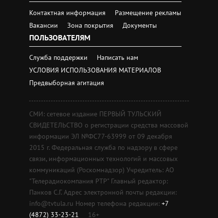
Контактная информация
Размещение рекламы
Вакансии
Зона покрытия
Документы
ПОЛЬЗОВАТЕЛЯМ
Служба поддержки
Написать нам
УСЛОВИЯ ИСПОЛЬЗОВАНИЯ МАТЕРИАЛОВ
Предвыборная агитация
СМИ: сетевое издание ПЕРВЫЙ ТУЛЬСКИЙ
СВИДЕТЕЛЬСТВО о регистрации средства массовой
информации ЭЛ №ФС77-63999 от 09 декабря
2015 г. Федеральная служба по надзору в сфере
связи, информационных технологий и массовых
коммуникаций (Роскомнадзор) Учредитель: АО
"Телерадиокомпания РТР" Главный редактор:
Панков С.Г. Адрес электронной почты редакции:
info@tvtula.ru Номер телефона редакции:
+7
(4872) 33-23-21
16+