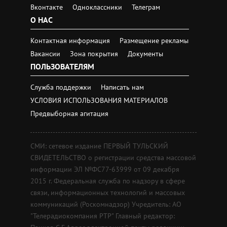
Вконтакте
Одноклассники
Телеграм
О НАС
Контактная информация
Размещение рекламы
Вакансии
Зона покрытия
Документы
ПОЛЬЗОВАТЕЛЯМ
Служба поддержки
Написать нам
УСЛОВИЯ ИСПОЛЬЗОВАНИЯ МАТЕРИАЛОВ
Предвыборная агитация
СМИ: сетевое издание ПЕРВЫЙ ТУЛЬСКИЙ
СВИДЕТЕЛЬСТВО о регистрации средства массовой
информации ЭЛ №ФС77-63999 от 09 декабря
2015 г. Федеральная служба по надзору в сфере
связи, информационных технологий и массовых
коммуникаций (Роскомнадзор) Учредитель: АО
"Телерадиокомпания РТР" Главный редактор: