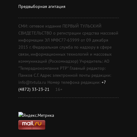
Предвыборная агитация
СМИ: сетевое издание ПЕРВЫЙ ТУЛЬСКИЙ
СВИДЕТЕЛЬСТВО о регистрации средства массовой
информации ЭЛ №ФС77-63999 от 09 декабря
2015 г. Федеральная служба по надзору в сфере
связи, информационных технологий и массовых
коммуникаций (Роскомнадзор) Учредитель: АО
"Телерадиокомпания РТР" Главный редактор:
Панков С.Г. Адрес электронной почты редакции:
info@tvtula.ru Номер телефона редакции:
+7
(4872) 33-23-21
16+