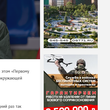
СОЦРЕКЛАМА
б этом «Первому
 окружающей
дний раз так