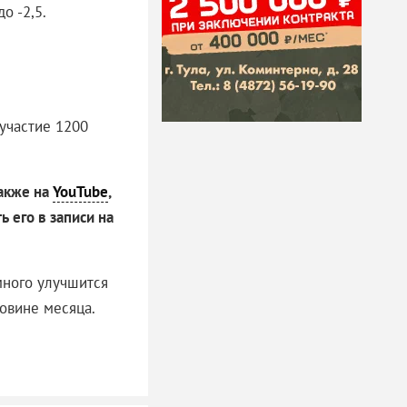
о -2,5.
участие 1200
также на
YouTube
,
ть его в записи на
много улучшится
ловине месяца.