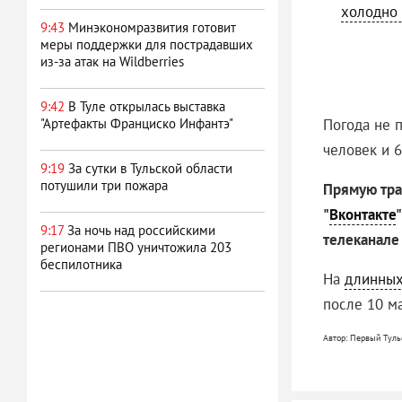
холодно 
9:43
Минэкономразвития готовит
меры поддержки для пострадавших
из-за атак на Wildberries
9:42
В Туле открылась выставка
Погода не 
"Артефакты Франциско Инфантэ"
человек и 
9:19
За сутки в Тульской области
потушили три пожара
Прямую тра
"
Вконтакте
"
9:17
За ночь над российскими
телеканале 
регионами ПВО уничтожила 203
беспилотника
На
длинных
после 10 м
Автор: Первый Туль