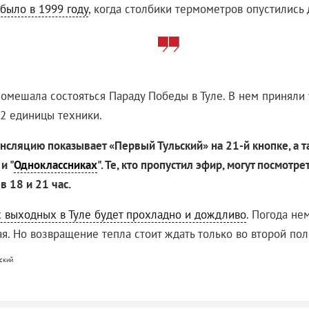
было в 1999 году
, когда столбики термометров опустились д
помешала состояться Параду Победы в Туле. В нем приняли 
62 единицы техники.
нсляцию показывает «Первый Тульский» на 21-й кнопке, а 
 и "
Одноклассниках
". Те, кто пропустил эфир, могут посмотре
в 18 и 21 час.
 выходных в Туле будет прохладно и дождливо
. Погода не
ая. Но возвращение тепла стоит ждать только во второй по
ский