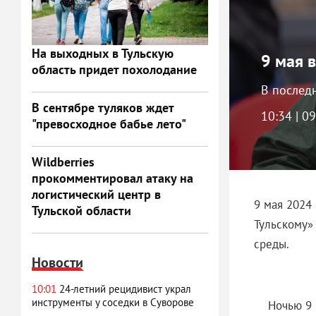
На выходных в Тульскую
9 мая 
область придет похолодание
В послед
В сентябре туляков ждет
10:34 | 0
"превосходное бабье лето"
Wildberries
прокомментировал атаку на
логистический центр в
9 мая 2024
Тульской области
Тульскому»
среды.
Новости
10:01
24-летний рецидивист украл
инструменты у соседки в Суворове
Ночью 9 