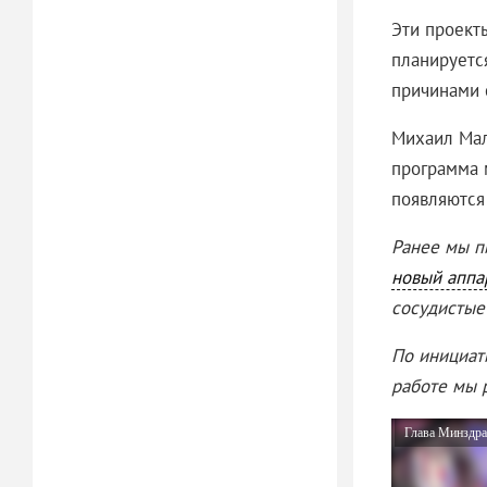
Эти проект
планируетс
причинами 
Михаил Мал
программа 
появляютс
Ранее мы п
новый аппа
сосудистые
По инициат
работе мы 
Глава Минздра