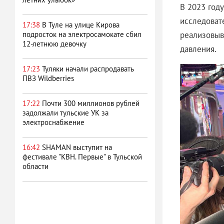
В 2023 год
исследоват
17:38
В Туле на улице Кирова
реализовыв
подросток на электросамокате сбил
12-летнюю девочку
давления.
17:23
Туляки начали распродавать
ПВЗ Wildberries
17:22
Почти 300 миллионов рублей
задолжали тульские УК за
электроснабжение
16:42
SHAMAN выступит на
фестивале "КВН. Первые" в Тульской
области