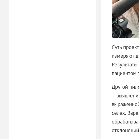
Суть проект
измеряют д
Результаты 
пациентом 
Другой пил
– выявлени
выраженной
селах. Зар
обрабатыва
отклонений