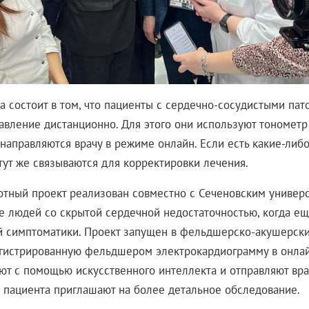
а состоит в том, что пациенты с сердечно-сосудистыми пат
авление дистанционно. Для этого они используют тонометр
направляются врачу в режиме онлайн. Если есть какие-либо
тут же связываются для корректировки лечения.
отный проект реализован совместно с Сеченовским универс
е людей со скрытой сердечной недостаточностью, когда ещ
 симптоматики. Проект запущен в фельдшерско-акушерски
егистрированную фельдшером электрокардиограмму в онла
ют с помощью искусственного интеллекта и отправляют врач
 пациента приглашают на более детальное обследование.