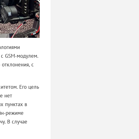
ологиями
 с GSM-модулем.
 отклонения, с
итетом. Его цель
е нет
х пунктах в
йн-режиме
у. В случае