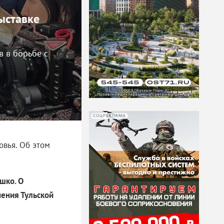
ыставке
 в борьбе с
СОЦРЕКЛАМА
овья. Об этом
шко. О
нения Тульской