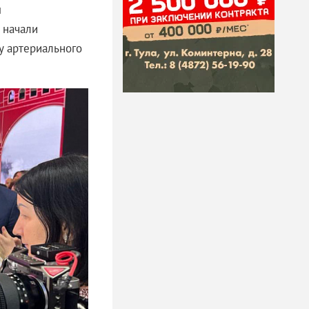
м
 начали
у артериального