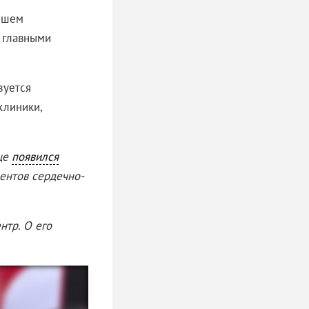
ейшем
я главными
зуется
клиники,
ице
появился
иентов сердечно-
нтр. О его