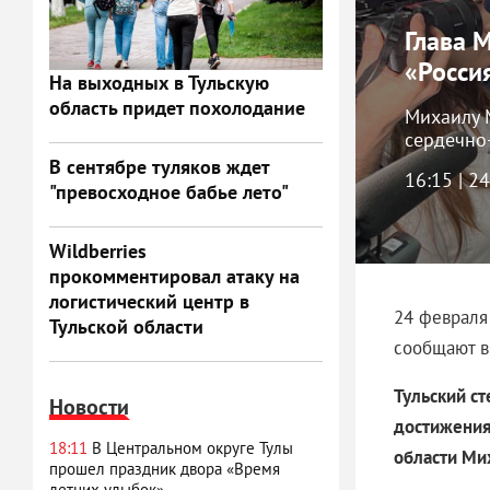
Глава 
«Росси
На выходных в Тульскую
область придет похолодание
Михаилу 
сердечно
В сентябре туляков ждет
16:15 | 2
"превосходное бабье лето"
Wildberries
прокомментировал атаку на
логистический центр в
24 февраля
Тульской области
сообщают в
Тульский с
Новости
достижения
18:11
В Центральном округе Тулы
области Ми
прошел праздник двора «Время
летних улыбок»