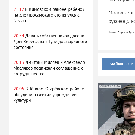
21:17
В Кимовском районе ребенок
Молодые лю
на электросамокате столкнулся с
руководств
Nissan
Автор: Первый Туль
20:54
Девять собственников довели
Дом Вересаева в Туле до аварийного
состояния
20:13
Дмитрий Миляев и Александр
Вконтакте
Масляков подписали соглашение о
сотрудничестве
СОЦРЕКЛАМА
20:05
В Тёплом-Огарёвском районе
обсудили развитие учреждений
культуры