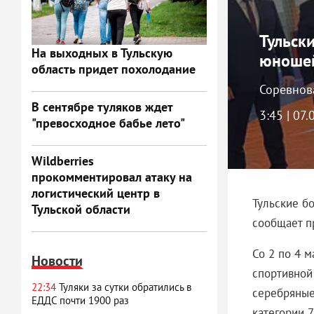
Тульск
На выходных в Тульскую
юношей
область придет похолодание
Соревнов
В сентябре туляков ждет
3:45 | 07
"превосходное бабье лето"
Wildberries
прокомментировал атаку на
логистический центр в
Тульские б
Тульской области
сообщает п
Со 2 по 4 
Новости
спортивной
22:34
Туляки за сутки обратились в
серебряные 
ЕДДС почти 1900 раз
категории 7