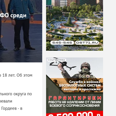
ЦФО среди
СОЦРЕКЛАМА
 18 лет. Об этом
ьного округа по
оевали
 Гордеев - в