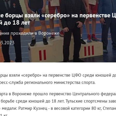
ие борцы взяли «серебро» на первенстве 
 до 18 лет
ания проходили в Воронеже
.03.2023
орцы взяли «серебро» на первенстве ЦФО среди юношей до
ресс-служба регионального министерства спорта.
марта в Воронеже прошло первенство Центрального федерал
 борьбе среди юношей до 18 лет. Тульские спортсмены зав
медали: Ратмир Кузнец - в весовой категории 80 кг, Степан
1 кг.