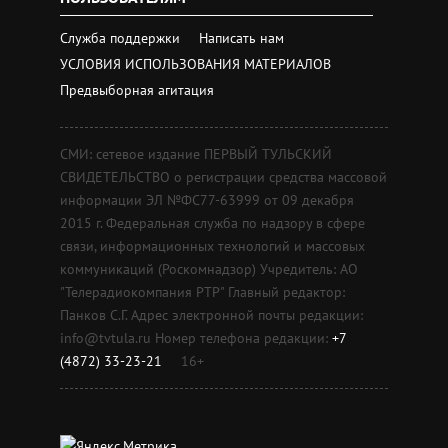
Служба поддержки
Написать нам
УСЛОВИЯ ИСПОЛЬЗОВАНИЯ МАТЕРИАЛОВ
Предвыборная агитация
СМИ: сетевое издание ПЕРВЫЙ ТУЛЬСКИЙ
СВИДЕТЕЛЬСТВО о регистрации средства массовой
информации ЭЛ №ФС77-63999 от 09 декабря
2015 г. Федеральная служба по надзору в сфере
связи, информационных технологий и массовых
коммуникаций (Роскомнадзор) Учредитель: АО
"Телерадиокомпания РТР" Главный редактор:
Панков С.Г. Адрес электронной почты редакции:
info@tvtula.ru Номер телефона редакции:
+7
(4872) 33-23-21
16+