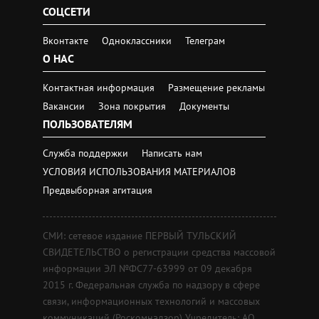
СОЦСЕТИ
Вконтакте
Одноклассники
Телеграм
О НАС
Контактная информация
Размещение рекламы
Вакансии
Зона покрытия
Документы
ПОЛЬЗОВАТЕЛЯМ
Служба поддержки
Написать нам
УСЛОВИЯ ИСПОЛЬЗОВАНИЯ МАТЕРИАЛОВ
Предвыборная агитация
СМИ: сетевое издание ПЕРВЫЙ ТУЛЬСКИЙ
СВИДЕТЕЛЬСТВО о регистрации средства массовой
информации ЭЛ №ФС77-63999 от 09 декабря
2015 г. Федеральная служба по надзору в сфере
связи, информационных технологий и массовых
коммуникаций (Роскомнадзор) Учредитель: АО