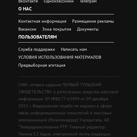
Вконтакте
Одноклассники
Телеграм
О НАС
Контактная информация
Размещение рекламы
Вакансии
Зона покрытия
Документы
ПОЛЬЗОВАТЕЛЯМ
Служба поддержки
Написать нам
УСЛОВИЯ ИСПОЛЬЗОВАНИЯ МАТЕРИАЛОВ
Предвыборная агитация
СМИ: сетевое издание ПЕРВЫЙ ТУЛЬСКИЙ
СВИДЕТЕЛЬСТВО о регистрации средства массовой
информации ЭЛ №ФС77-63999 от 09 декабря
2015 г. Федеральная служба по надзору в сфере
связи, информационных технологий и массовых
коммуникаций (Роскомнадзор) Учредитель: АО
"Телерадиокомпания РТР" Главный редактор:
Панков С.Г. Адрес электронной почты редакции: