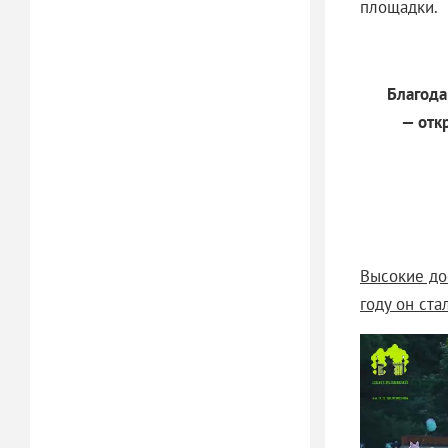
площадки.
Благода
— отк
Высокие до
году он ст