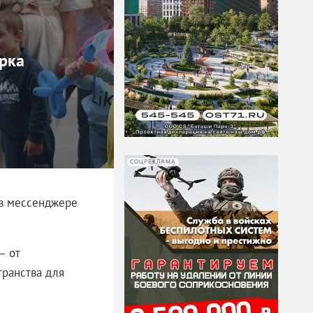
арка
СОЦРЕКЛАМА
 в мессенджере
— от
транства для