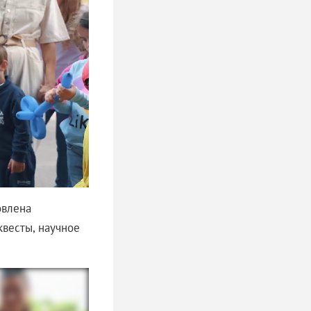
овлена
весты, научное