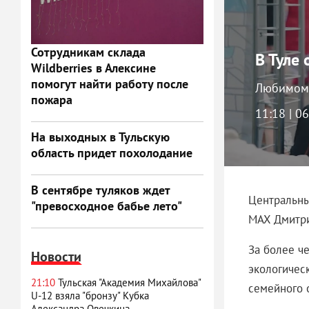
Сотрудникам склада
В Туле
Wildberries в Алексине
помогут найти работу после
Любимому
пожара
11:18 | 0
На выходных в Тульскую
область придет похолодание
В сентябре туляков ждет
Центральны
"превосходное бабье лето"
MAX Дмитри
За более ч
Новости
экологичес
21:10
Тульская "Академия Михайлова"
семейного 
U-12 взяла "бронзу" Кубка
Александра Овечкина