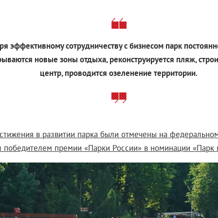
ря эффективному сотрудничеству с бизнесом парк постоянн
рываются новые зоны отдыха, реконструируется пляж, строи
центр, проводится озеленение территории.
стижения в развитии парка были отмечены на федеральном
ал победителем премии «Парки России» в номинации «Парк 