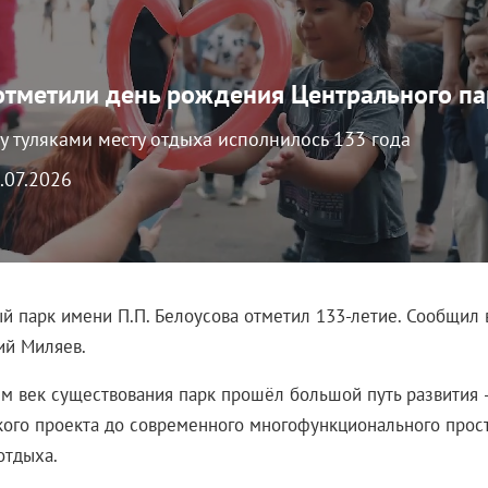
 отметили день рождения Центрального п
 туляками месту отдыха исполнилось 133 года
6.07.2026
й парк имени П.П. Белоусова отметил 133-летие. Сообщил
й Миляев.
ем век существования парк прошёл большой путь развития 
кого проекта до современного многофункционального прос
отдыха.