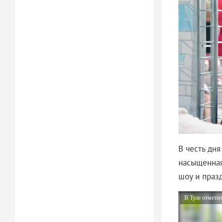
В честь дн
насыщенная
шоу и праз
В Туле отмети