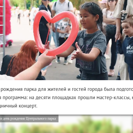
я рождения парка для жителей и гостей города была подгот
 программа: на десяти площадках прошли мастер-классы, к
дничный концерт.
ли день рождения Центрального парка