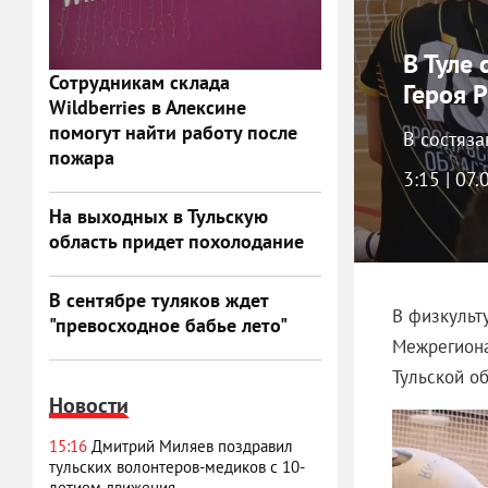
В Туле
Сотрудникам склада
Героя 
Wildberries в Алексине
помогут найти работу после
В состяз
пожара
3:15 | 07
На выходных в Тульскую
область придет похолодание
В сентябре туляков ждет
В физкульт
"превосходное бабье лето"
Межрегиона
Тульской о
Новости
15:16
Дмитрий Миляев поздравил
тульских волонтеров-медиков с 10-
летием движения