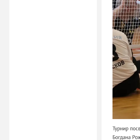
Турнир пос
Богдана Рож