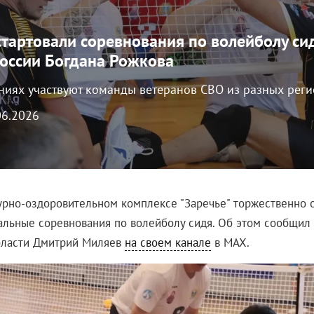
 стартовали соревнования по волейболу си
России Богдана Рожкова
аниях участвуют команды ветеранов СВО из разных рег
.06.2026
урно‑оздоровительном комплексе "Заречье" торжественно 
льные соревнования по волейболу сидя. Об этом сообщил 
бласти Дмитрий Миляев
на своем канале
в MAX.