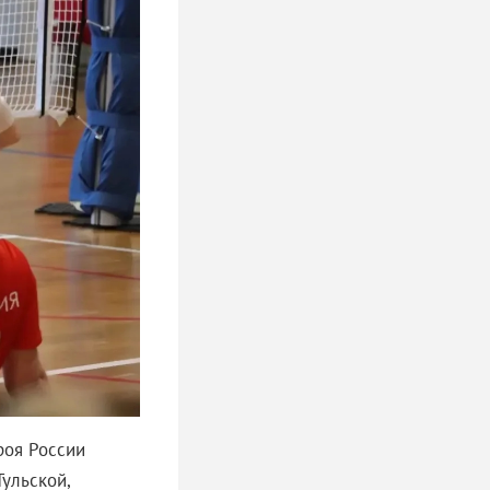
роя России
ульской,