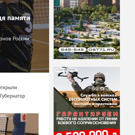
дя памяти
ионов России
СОЦРЕКЛАМА
открыли
Губернатор