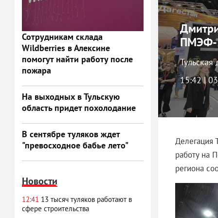
Дмитри
Сотрудникам склада
ПМЭФ-
Wildberries в Алексине
помогут найти работу после
Тульская 
пожара
15:42 | 0
На выходных в Тульскую
область придет похолодание
В сентябре туляков ждет
Делегация 
"превосходное бабье лето"
работу на 
региона с
Новости
12:41
13 тысяч туляков работают в
сфере строительства