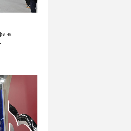
фе на
.