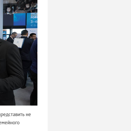
представить не
семейного