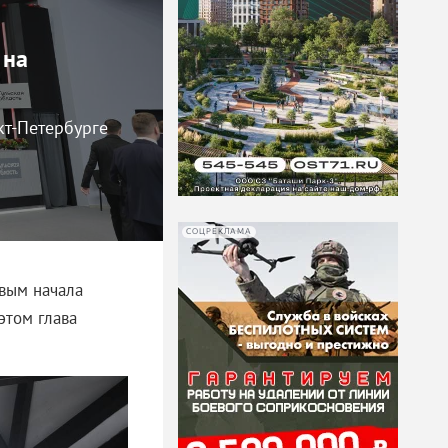
 на
кт-Петербурге
СОЦРЕКЛАМА
евым начала
этом глава