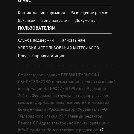
О НАС
Контактная информация
Размещение рекламы
Вакансии
Зона покрытия
Документы
ПОЛЬЗОВАТЕЛЯМ
Служба поддержки
Написать нам
УСЛОВИЯ ИСПОЛЬЗОВАНИЯ МАТЕРИАЛОВ
Предвыборная агитация
СМИ: сетевое издание ПЕРВЫЙ ТУЛЬСКИЙ
СВИДЕТЕЛЬСТВО о регистрации средства массовой
информации ЭЛ №ФС77-63999 от 09 декабря
2015 г. Федеральная служба по надзору в сфере
связи, информационных технологий и массовых
коммуникаций (Роскомнадзор) Учредитель: АО
"Телерадиокомпания РТР" Главный редактор:
Панков С.Г. Адрес электронной почты редакции:
info@tvtula.ru Номер телефона редакции:
+7