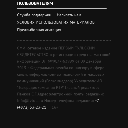
ПОЛЬЗОВАТЕЛЯМ
Служба поддержки
Написать нам
УСЛОВИЯ ИСПОЛЬЗОВАНИЯ МАТЕРИАЛОВ
Предвыборная агитация
СМИ: сетевое издание ПЕРВЫЙ ТУЛЬСКИЙ
СВИДЕТЕЛЬСТВО о регистрации средства массовой
информации ЭЛ №ФС77-63999 от 09 декабря
2015 г. Федеральная служба по надзору в сфере
связи, информационных технологий и массовых
коммуникаций (Роскомнадзор) Учредитель: АО
"Телерадиокомпания РТР" Главный редактор:
Панков С.Г. Адрес электронной почты редакции:
info@tvtula.ru Номер телефона редакции:
+7
(4872) 33-23-21
16+