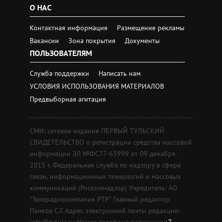
О НАС
Контактная информация
Размещение рекламы
Вакансии
Зона покрытия
Документы
ПОЛЬЗОВАТЕЛЯМ
Служба поддержки
Написать нам
УСЛОВИЯ ИСПОЛЬЗОВАНИЯ МАТЕРИАЛОВ
Предвыборная агитация
СМИ: сетевое издание ПЕРВЫЙ ТУЛЬСКИЙ
СВИДЕТЕЛЬСТВО о регистрации средства массовой
информации ЭЛ №ФС77-63999 от 09 декабря
2015 г. Федеральная служба по надзору в сфере
связи, информационных технологий и массовых
коммуникаций (Роскомнадзор) Учредитель: АО
"Телерадиокомпания РТР" Главный редактор:
Панков С.Г. Адрес электронной почты редакции:
info@tvtula.ru Номер телефона редакции:
+7