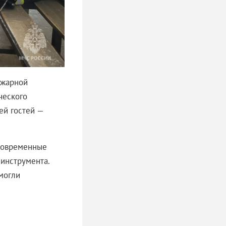
ожарной
ческого
ей гостей —
современные
инструмента.
могли