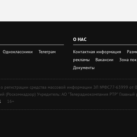
О НАС
Одноклассники
Телеграм
Контактная информация
Разм
рекламы
Вакансии
Зона по
Документы
регистрации средства массовой информации ЭЛ №ФС77-63999 от 09 д
 (Роскомнадзор) Учредитель: АО "Телерадиокомпания РТР" Главный ре
1
16+