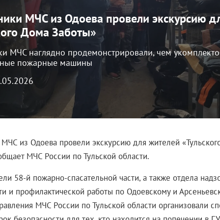
ники МЧС из Одоева провели экскурсию д
кого Дома Заботы»
ки МЧС наглядно продемонстрировали, чем укомплект
нные пожарные машины
1.05.2026
 МЧС из Одоева провели экскурсию для жителей «Тульског
общает МЧС России по Тульской области.
ели 58-й пожарно-спасательной части, а также отдела надз
ти и профилактической работы по Одоевскому и Арсеньевс
правления МЧС России по Тульской области организовали с
рок безопасности для тех, кто находится на попечении в Г