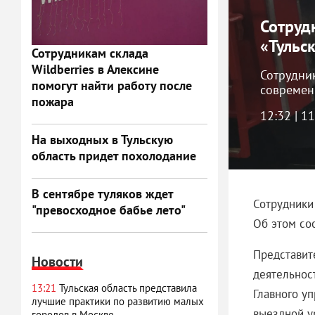
Сотруд
«Тульс
Сотрудникам склада
Wildberries в Алексине
Сотрудни
помогут найти работу после
совреме
пожара
12:32 | 1
На выходных в Тульскую
область придет похолодание
В сентябре туляков ждет
Сотрудники
"превосходное бабье лето"
Об этом со
Представит
Новости
деятельнос
13:21
Тульская область представила
Главного у
лучшие практики по развитию малых
выездной у
городов в Москве