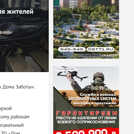
ля жителей
ованы
СОЦРЕКЛАМА
о Дома Заботы».
орной
кому районам
пециальный
У ТО «Дом