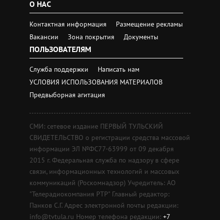
О НАС
Контактная информация
Размещение рекламы
Вакансии
Зона покрытия
Документы
ПОЛЬЗОВАТЕЛЯМ
Служба поддержки
Написать нам
УСЛОВИЯ ИСПОЛЬЗОВАНИЯ МАТЕРИАЛОВ
Предвыборная агитация
СМИ: сетевое издание ПЕРВЫЙ ТУЛЬСКИЙ
СВИДЕТЕЛЬСТВО о регистрации средства массовой
информации ЭЛ №ФС77-63999 от 09 декабря
2015 г. Федеральная служба по надзору в сфере
связи, информационных технологий и массовых
коммуникаций (Роскомнадзор) Учредитель: АО
"Телерадиокомпания РТР" Главный редактор:
Панков С.Г. Адрес электронной почты редакции:
info@tvtula.ru Номер телефона редакции:
+7