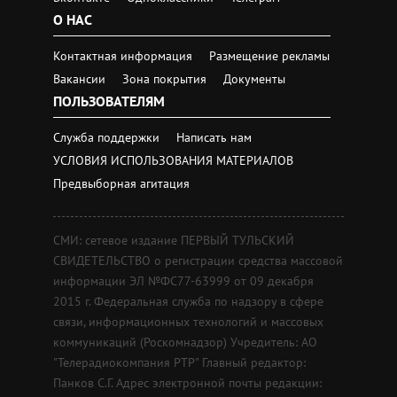
О НАС
Контактная информация
Размещение рекламы
Вакансии
Зона покрытия
Документы
ПОЛЬЗОВАТЕЛЯМ
Служба поддержки
Написать нам
УСЛОВИЯ ИСПОЛЬЗОВАНИЯ МАТЕРИАЛОВ
Предвыборная агитация
СМИ: сетевое издание ПЕРВЫЙ ТУЛЬСКИЙ
СВИДЕТЕЛЬСТВО о регистрации средства массовой
информации ЭЛ №ФС77-63999 от 09 декабря
2015 г. Федеральная служба по надзору в сфере
связи, информационных технологий и массовых
коммуникаций (Роскомнадзор) Учредитель: АО
"Телерадиокомпания РТР" Главный редактор:
Панков С.Г. Адрес электронной почты редакции: