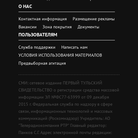
О НАС
Контактная информация
Размещение рекламы
Вакансии
Зона покрытия
Документы
ПОЛЬЗОВАТЕЛЯМ
Служба поддержки
Написать нам
УСЛОВИЯ ИСПОЛЬЗОВАНИЯ МАТЕРИАЛОВ
Предвыборная агитация
СМИ: сетевое издание ПЕРВЫЙ ТУЛЬСКИЙ
СВИДЕТЕЛЬСТВО о регистрации средства массовой
информации ЭЛ №ФС77-63999 от 09 декабря
2015 г. Федеральная служба по надзору в сфере
связи, информационных технологий и массовых
коммуникаций (Роскомнадзор) Учредитель: АО
"Телерадиокомпания РТР" Главный редактор:
Панков С.Г. Адрес электронной почты редакции: