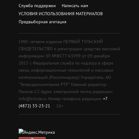
Служба поддержки
Написать нам
УСЛОВИЯ ИСПОЛЬЗОВАНИЯ МАТЕРИАЛОВ
Предвыборная агитация
СМИ: сетевое издание ПЕРВЫЙ ТУЛЬСКИЙ
СВИДЕТЕЛЬСТВО о регистрации средства массовой
информации ЭЛ №ФС77-63999 от 09 декабря
2015 г. Федеральная служба по надзору в сфере
связи, информационных технологий и массовых
коммуникаций (Роскомнадзор) Учредитель: АО
"Телерадиокомпания РТР" Главный редактор:
Панков С.Г. Адрес электронной почты редакции:
info@tvtula.ru Номер телефона редакции:
+7
(4872) 33-23-21
16+