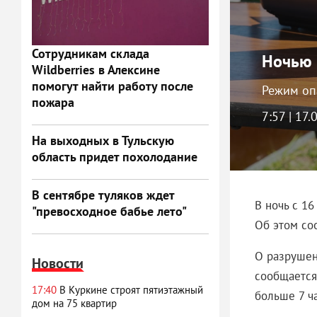
Сотрудникам склада
Ночью 
Wildberries в Алексине
помогут найти работу после
Режим оп
пожара
7:57 | 17.
На выходных в Тульскую
область придет похолодание
В сентябре туляков ждет
В ночь с 16
"превосходное бабье лето"
Об этом со
О разрушен
Новости
сообщается
17:40
В Куркине строят пятиэтажный
больше 7 ча
дом на 75 квартир