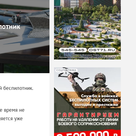
лотник
СОЦРЕКЛАМА
й беспилотник.
е время не
няется уже