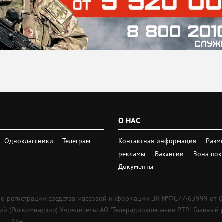
О НАС
Одноклассники
Телеграм
Контактная информация
Разм
рекламы
Вакансии
Зона по
Документы
регистрации средства массовой информации ЭЛ №ФС77-63999 от 09 д
 (Роскомнадзор) Учредитель: АО "Телерадиокомпания РТР" Главный ре
1
16+