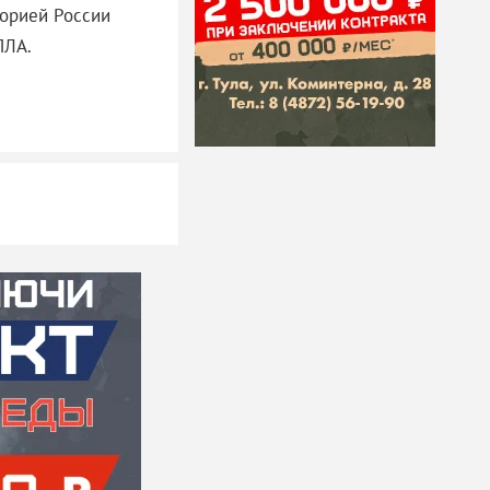
торией России
ПЛА.