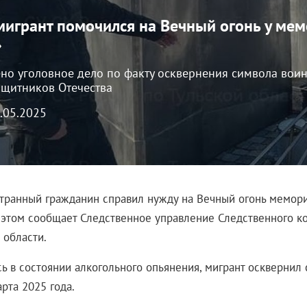
 мигрант помочился на Вечный огонь у ме
»
но уголовное дело по факту осквернения символа воин
ащитников Отечества
4.05.2025
странный гражданин справил нужду на Вечный огонь мемор
 этом сообщает Следственное управление Следственного к
 области.
сь в состоянии алкогольного опьянения, мигрант осквернил
рта 2025 года.