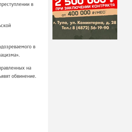
преступлении в
ьской
одозреваемого в
нацизма».
правленных на
ъявят обвинение.