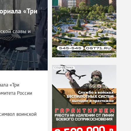
мориала «Три
ской славы и
СОЦРЕКЛАМА
иала «Три
омитета России
 символ воинской