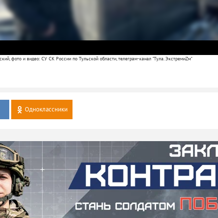
кий, фото и видео: СУ СК России по Тульской области, телеграм-канал "Тула. ЭкстремиZм"
Одноклассники