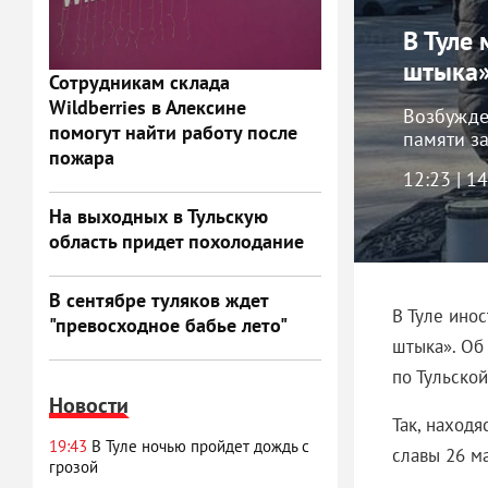
В Туле
штыка
Сотрудникам склада
Wildberries в Алексине
Возбужде
помогут найти работу после
памяти з
пожара
12:23 | 1
На выходных в Тульскую
область придет похолодание
В сентябре туляков ждет
В Туле ино
"превосходное бабье лето"
штыка». Об
по Тульской
Новости
Так, находя
19:43
В Туле ночью пройдет дождь с
славы 26 ма
грозой