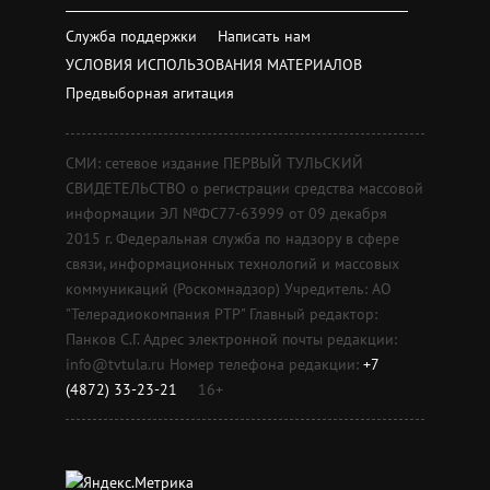
Служба поддержки
Написать нам
УСЛОВИЯ ИСПОЛЬЗОВАНИЯ МАТЕРИАЛОВ
Предвыборная агитация
СМИ: сетевое издание ПЕРВЫЙ ТУЛЬСКИЙ
СВИДЕТЕЛЬСТВО о регистрации средства массовой
информации ЭЛ №ФС77-63999 от 09 декабря
2015 г. Федеральная служба по надзору в сфере
связи, информационных технологий и массовых
коммуникаций (Роскомнадзор) Учредитель: АО
"Телерадиокомпания РТР" Главный редактор:
Панков С.Г. Адрес электронной почты редакции:
info@tvtula.ru Номер телефона редакции:
+7
(4872) 33-23-21
16+