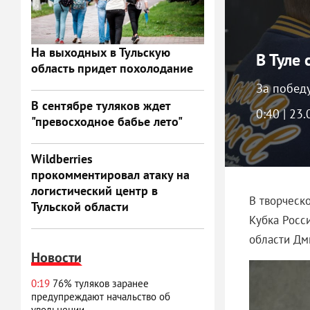
На выходных в Тульскую
В Туле 
область придет похолодание
За победу
В сентябре туляков ждет
0:40 | 23
"превосходное бабье лето"
Wildberries
прокомментировал атаку на
логистический центр в
В творческо
Тульской области
Кубка Росс
области Дм
Новости
0:19
76% туляков заранее
предупреждают начальство об
увольнении