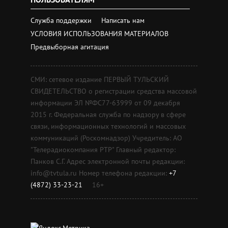
Служба поддержки
Написать нам
УСЛОВИЯ ИСПОЛЬЗОВАНИЯ МАТЕРИАЛОВ
Предвыборная агитация
СМИ: сетевое издание ПЕРВЫЙ ТУЛЬСКИЙ
СВИДЕТЕЛЬСТВО о регистрации средства массовой
информации ЭЛ №ФС77-63999 от 09 декабря
2015 г. Федеральная служба по надзору в сфере
связи, информационных технологий и массовых
коммуникаций (Роскомнадзор) Учредитель: АО
"Телерадиокомпания РТР" Главный редактор:
Панков С.Г. Адрес электронной почты редакции:
info@tvtula.ru Номер телефона редакции:
+7
(4872) 33-23-21
16+