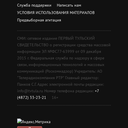
Служба поддержки
Написать нам
УСЛОВИЯ ИСПОЛЬЗОВАНИЯ МАТЕРИАЛОВ
Предвыборная агитация
СМИ: сетевое издание ПЕРВЫЙ ТУЛЬСКИЙ
СВИДЕТЕЛЬСТВО о регистрации средства массовой
информации ЭЛ №ФС77-63999 от 09 декабря
2015 г. Федеральная служба по надзору в сфере
связи, информационных технологий и массовых
коммуникаций (Роскомнадзор) Учредитель: АО
"Телерадиокомпания РТР" Главный редактор:
Панков С.Г. Адрес электронной почты редакции:
info@tvtula.ru Номер телефона редакции:
+7
(4872) 33-23-21
16+