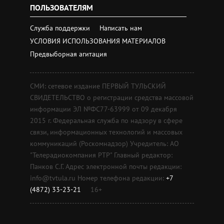
ПОЛЬЗОВАТЕЛЯМ
Служба поддержки
Написать нам
УСЛОВИЯ ИСПОЛЬЗОВАНИЯ МАТЕРИАЛОВ
Предвыборная агитация
СМИ: сетевое издание ПЕРВЫЙ ТУЛЬСКИЙ
СВИДЕТЕЛЬСТВО о регистрации средства массовой
информации ЭЛ №ФС77-63999 от 09 декабря
2015 г. Федеральная служба по надзору в сфере
связи, информационных технологий и массовых
коммуникаций (Роскомнадзор) Учредитель: АО
"Телерадиокомпания РТР" Главный редактор:
Панков С.Г. Адрес электронной почты редакции:
info@tvtula.ru Номер телефона редакции:
+7
(4872) 33-23-21
16+