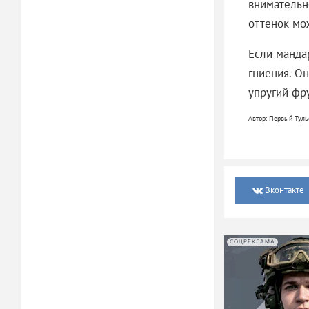
внимательн
оттенок мож
Если манда
гниения. О
упругий фру
Автор: Первый Туль
Вконтакте
СОЦРЕКЛАМА