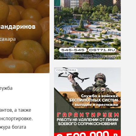
мандаринов
 сахара
СОЦРЕКЛАМА
лужба
нтов, а также
анспортировке.
жура богата