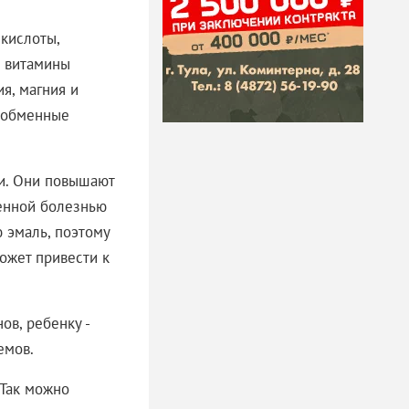
 кислоты,
и витамины
ия, магния и
т обменные
и. Они повышают
венной болезнью
 эмаль, поэтому
ожет привести к
ов, ребенку -
емов.
 Так можно