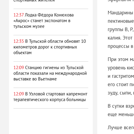
Мандарины с
12:37
Лодка Фёдора Конюхова
пектиновые
«Акрос» станет экспонатом в
тульском музее
группы B, P
калия. Это
12:35
В Тульской области обновят 10
процессы в
километров дорог к спортивных
объектам
При этом м
уровень ки
12:09
Станцию гигиены из Тульской
области показали на международной
и гастритом
выставке во Вьетнаме
его стоит 
зуду, сыпи,
12:09
В Узловой стартовал капремонт
терапевтического корпуса больницы
В сутки вз
еще меньше
Лучше всег