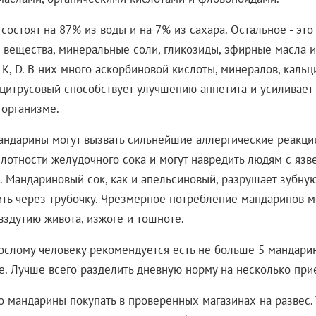
остоят на 87% из воды и на 7% из сахара. Остальное - это
 вещества, минеральные соли, гликозиды, эфирные масла 
, K, D. В них много аскорбиновой кислоты, минералов, кальц
т цитрусовый способствует улучшению аппетита и усиливае
 организме.
андарины могут вызвать сильнейшие аллергические реакци
слотности желудочного сока и могут навредить людям с яз
. Мандариновый сок, как и апельсиновый, разрушает зубную
пить через трубочку. Чрезмерное потребление мандаринов м
 вздутию живота, изжоге и тошноте.
рослому человеку рекомендуется есть не больше 5 мандарин
. Лучше всего разделить дневную норму на несколько при
о мандарины покупать в проверенных магазинах на развес.