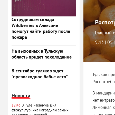
Сотрудникам склада
Роспот
Wildberries в Алексине
помогут найти работу после
Главный с
пожара
9:43 | 09
На выходных в Тульскую
область придет похолодание
В сентябре туляков ждет
Туляков пр
"превосходное бабье лето"
Роспотребн
В мандарин
Новости
нет нитрат
12:43
В Туле накануне Дня
Лимонная к
физкультурника наградили самых
эфирными м
спортивных жителей