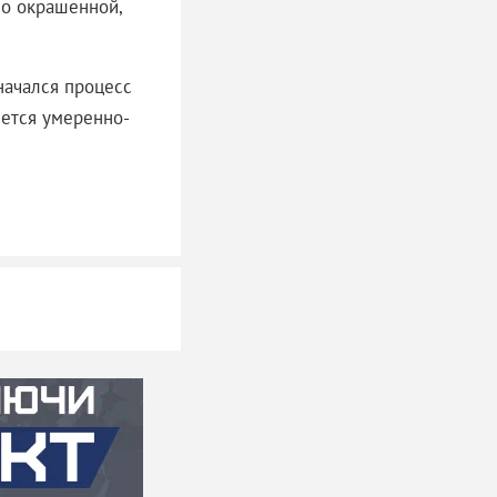
но окрашенной,
начался процесс
яется умеренно-