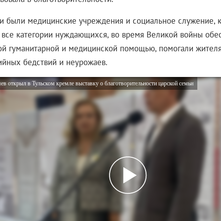
сии были медицинские учреждения и социальное служение, 
 все категории нуждающихся, во время Великой войны обе
й гуманитарной и медицинской помощью, помогали жителя
ийных бедствий и неурожаев.
в открыл в Тульском кремле выставку о благотворительности царской семьи