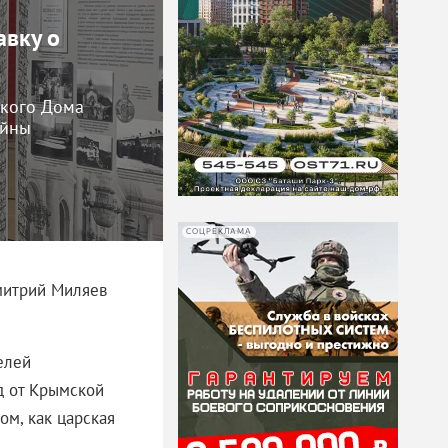
авку о
ского Дома
ойны
СОЦРЕКЛАМА
митрий Миляев
елей
д от Крымской
ом, как царская