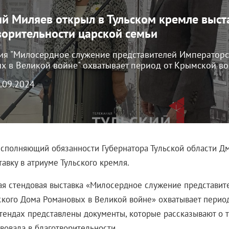
й Миляев открыл в Тульском кремле выст
ворительности царской семьи
ия "Милосердное служение представителей Император
х в Великой войне" охватывает период от Крымской в
8.09.2024
сполняющий обязанности Губернатора Тульской области Д
авку в атриуме Тульского кремля.
я стендовая выставка «Милосердное служение представит
кого Дома Романовых в Великой войне» охватывает перио
стендах представлены документы, которые рассказывают о т
вовала в благотворительности.