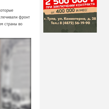
которые
спечивали фронт
м страны во