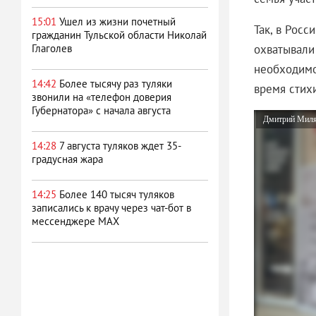
15:01
Ушел из жизни почетный
Так, в Рос
гражданин Тульской области Николай
охватывали
Глаголев
необходимо
14:42
Более тысячу раз туляки
время стих
звонили на «телефон доверия
Губернатора» с начала августа
Дмитрий Миляе
14:28
7 августа туляков ждет 35-
градусная жара
14:25
Более 140 тысяч туляков
записались к врачу через чат-бот в
мессенджере MAX