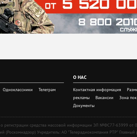
О НАС
Одноклассники
Телеграм
Контактная информация
Разм
рекламы
Вакансии
Зона по
Документы
регистрации средства массовой информации ЭЛ №ФС77-63999 от 09 д
 (Роскомнадзор) Учредитель: АО "Телерадиокомпания РТР" Главный ре