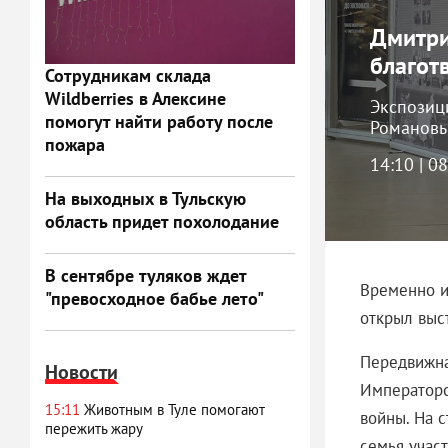
Дмитри
благот
Сотрудникам склада
Wildberries в Алексине
Экспозиц
помогут найти работу после
Романовы
пожара
14:10 | 0
На выходных в Тульскую
область придет похолодание
В сентябре туляков ждет
Временно и
"превосходное бабье лето"
открыл выст
Передвижна
Новости
Императорс
15:11
Животным в Туле помогают
войны. На 
пережить жару
семья участ