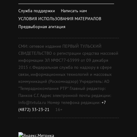
Служба поддержки
Написать нам
УСЛОВИЯ ИСПОЛЬЗОВАНИЯ МАТЕРИАЛОВ
Предвыборная агитация
СМИ: сетевое издание ПЕРВЫЙ ТУЛЬСКИЙ
СВИДЕТЕЛЬСТВО о регистрации средства массовой
информации ЭЛ №ФС77-63999 от 09 декабря
2015 г. Федеральная служба по надзору в сфере
связи, информационных технологий и массовых
коммуникаций (Роскомнадзор) Учредитель: АО
"Телерадиокомпания РТР" Главный редактор:
Панков С.Г. Адрес электронной почты редакции:
info@tvtula.ru Номер телефона редакции:
+7
(4872) 33-23-21
16+