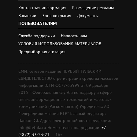
Контактная информация
Размещение рекламы
Вакансии
Зона покрытия
Документы
ПОЛЬЗОВАТЕЛЯМ
Служба поддержки
Написать нам
УСЛОВИЯ ИСПОЛЬЗОВАНИЯ МАТЕРИАЛОВ
Предвыборная агитация
СМИ: сетевое издание ПЕРВЫЙ ТУЛЬСКИЙ
СВИДЕТЕЛЬСТВО о регистрации средства массовой
информации ЭЛ №ФС77-63999 от 09 декабря
2015 г. Федеральная служба по надзору в сфере
связи, информационных технологий и массовых
коммуникаций (Роскомнадзор) Учредитель: АО
"Телерадиокомпания РТР" Главный редактор:
Панков С.Г. Адрес электронной почты редакции:
info@tvtula.ru Номер телефона редакции:
+7
(4872) 33-23-21
16+