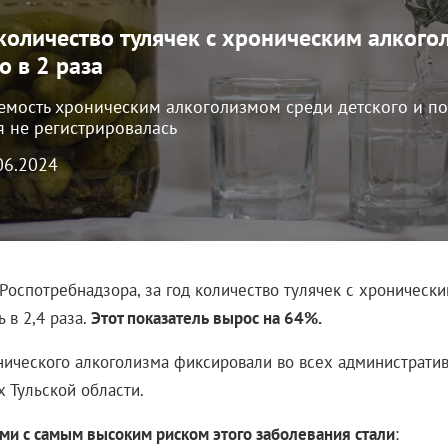
 количество тулячек с хроническим алког
о в 2 раза
емость хроническим алкоголизмом среди детского и п
я не регистрировалась
.06.2024
Роспотребнадзора, за год количество тулячек с хроническ
 в 2,4 раза.
Этот показатель вырос на 64%.
нического алкоголизма фиксировали во всех администрати
х Тульской области.
ми с самым высоким риском этого заболевания стали
: