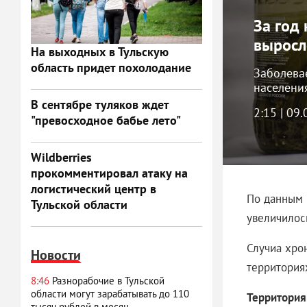
За год
выросл
На выходных в Тульскую
область придет похолодание
Заболева
населени
В сентябре туляков ждет
2:15 | 09
"превосходное бабье лето"
Wildberries
прокомментировал атаку на
логистический центр в
По данным 
Тульской области
увеличилось
Случиа хро
Новости
территория
8:46
Разнорабочие в Тульской
области могут зарабатывать до 110
Территория
тысяч рублей в месяц