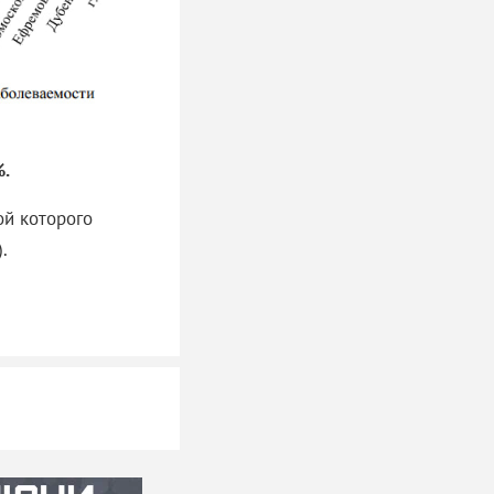
%.
ой которого
.