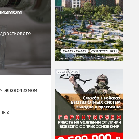
олизмом
одросткового
СОЦРЕКЛАМА
им алкоголизмом
вных