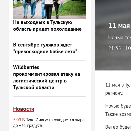
На выходных в Тульскую
11 мая
область придет похолодание
Ночью те
В сентябре туляков ждет
21:35 | 1
"превосходное бабье лето"
Wildberries
прокомментировал атаку на
логистический центр в
11 мая в Т
Тульской области
региону.
Ночью буде
Новости
Также возм
5:09
В Туле 7 августа ожидается жара
до +31 градуса
Ветер будет