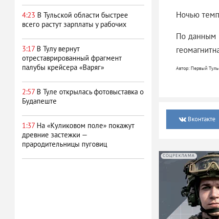
Ночью темпе
4:23
В Тульской области быстрее
всего растут зарплаты у рабочих
По данным 
3:17
В Тулу вернут
геомагнитна
отреставрированный фрагмент
палубы крейсера «Варяг»
Автор: Первый Туль
2:57
В Туле открылась фотовыставка о
Будапеште
Вконтакте
1:37
На «Куликовом поле» покажут
древние застежки —
прародительницы пуговиц
СОЦРЕКЛАМА