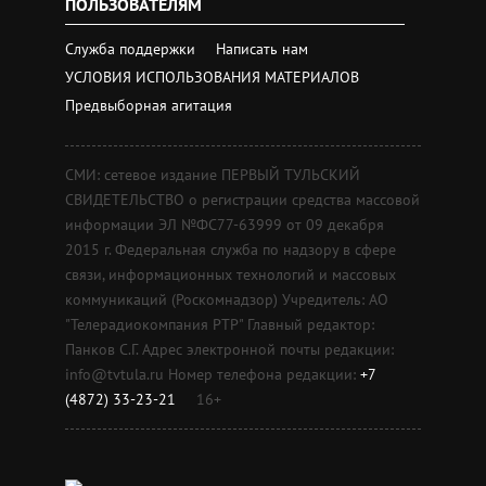
ПОЛЬЗОВАТЕЛЯМ
Служба поддержки
Написать нам
УСЛОВИЯ ИСПОЛЬЗОВАНИЯ МАТЕРИАЛОВ
Предвыборная агитация
СМИ: сетевое издание ПЕРВЫЙ ТУЛЬСКИЙ
СВИДЕТЕЛЬСТВО о регистрации средства массовой
информации ЭЛ №ФС77-63999 от 09 декабря
2015 г. Федеральная служба по надзору в сфере
связи, информационных технологий и массовых
коммуникаций (Роскомнадзор) Учредитель: АО
"Телерадиокомпания РТР" Главный редактор:
Панков С.Г. Адрес электронной почты редакции:
info@tvtula.ru Номер телефона редакции:
+7
(4872) 33-23-21
16+