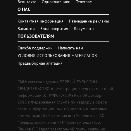
Вконтакте
Одноклассники
Телеграм
О НАС
Контактная информация
Размещение рекламы
Вакансии
Зона покрытия
Документы
ПОЛЬЗОВАТЕЛЯМ
Служба поддержки
Написать нам
УСЛОВИЯ ИСПОЛЬЗОВАНИЯ МАТЕРИАЛОВ
Предвыборная агитация
СМИ: сетевое издание ПЕРВЫЙ ТУЛЬСКИЙ
СВИДЕТЕЛЬСТВО о регистрации средства массовой
информации ЭЛ №ФС77-63999 от 09 декабря
2015 г. Федеральная служба по надзору в сфере
связи, информационных технологий и массовых
коммуникаций (Роскомнадзор) Учредитель: АО
"Телерадиокомпания РТР" Главный редактор:
Панков С.Г. Адрес электронной почты редакции: