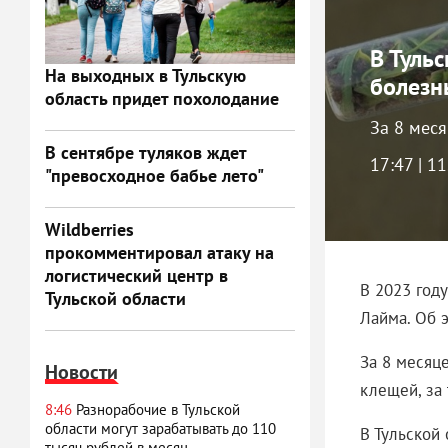
В Туль
На выходных в Тульскую
болезн
область придет похолодание
За 8 мес
В сентябре туляков ждет
17:47 | 1
"превосходное бабье лето"
Wildberries
прокомментировал атаку на
логистический центр в
В 2023 году
Тульской области
Лайма. Об 
За 8 месяце
Новости
клещей, за
8:46
Разнорабочие в Тульской
области могут зарабатывать до 110
В Тульской 
тысяч рублей в месяц