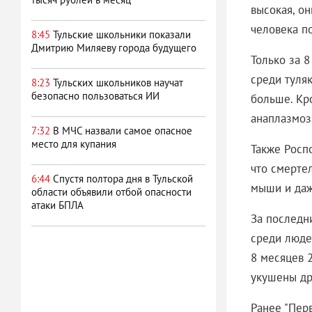
высокая, о
человека п
8:45
Тульские школьники показали
Дмитрию Миляеву города будущего
Только за 
среди туляк
8:23
Тульских школьников научат
безопасно пользоваться ИИ
больше. Кр
анаплазмоз
7:32
В МЧС назвали самое опасное
место для купания
Также Росп
что смертел
6:44
Спустя полтора дня в Тульской
мыши и даж
области объявили отбой опасности
атаки БПЛА
За последн
среди люде
8 месяцев 2
укушены др
Ранее "Пер