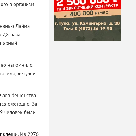
ного в организм
лезнью Лайма
 2,8 раза
итарный
тво напомнило,
а, ежа, летучей
учаев бешенства
ся ежегодно. За
79 человек были
т клещи
. Из 2976