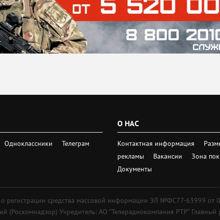
О НАС
Одноклассники
Телеграм
Контактная информация
Разм
рекламы
Вакансии
Зона по
Документы
регистрации средства массовой информации ЭЛ №ФС77-63999 от 09 д
 (Роскомнадзор) Учредитель: АО "Телерадиокомпания РТР" Главный ре