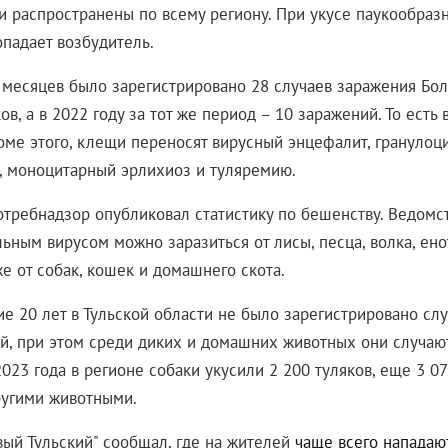
ни распространены по всему региону. При укусе паукообраз
опадает возбудитель.
8 месяцев было зарегистрировано 28 случаев заражения Бо
ов, а в 2022 году за тот же период – 10 заражений. То есть в
оме этого, клещи переносят вирусный энцефалит, гранулоц
, моноцитарный эрлихиоз и туляремию.
отребнадзор опубликовал статистику по бешенству. Ведомс
ьным вирусом можно заразиться от лисы, песца, волка, енот
е от собак, кошек и домашнего скота.
ие 20 лет в Тульской области не было зарегистрировано сл
й, при этом среди диких и домашних животных они случают
023 года в регионе собаки укусили 2 200 туляков, еще 3 0
угими животными.
вый Тульский" сообщал, где на жителей
чаще всего нападаю