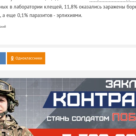
ных в лаборатории клещей, 11,8% оказались заражены боре
 а еще 0,1% паразитов - эрлихиями.
ский
Одноклассники