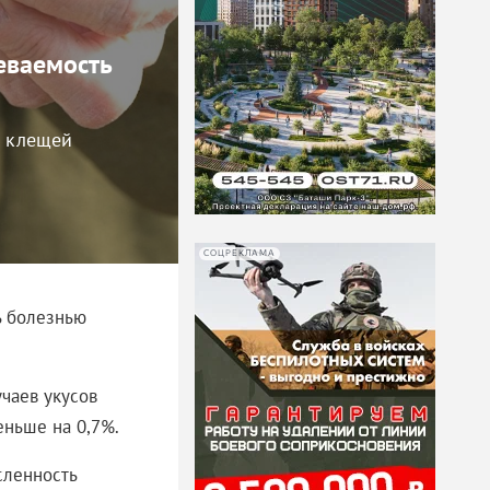
леваемость
в клещей
СОЦРЕКЛАМА
ь болезнью
учаев укусов
меньше на 0,7%.
сленность