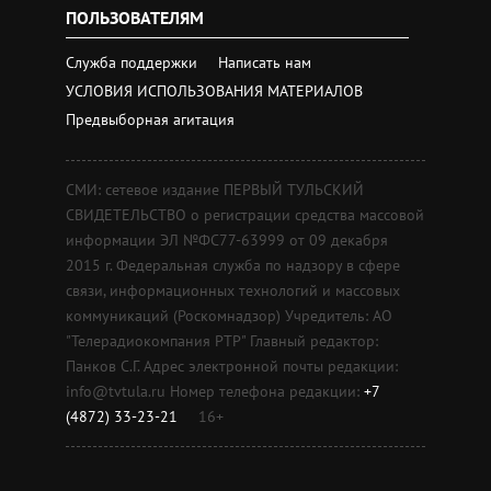
ПОЛЬЗОВАТЕЛЯМ
Служба поддержки
Написать нам
УСЛОВИЯ ИСПОЛЬЗОВАНИЯ МАТЕРИАЛОВ
Предвыборная агитация
СМИ: сетевое издание ПЕРВЫЙ ТУЛЬСКИЙ
СВИДЕТЕЛЬСТВО о регистрации средства массовой
информации ЭЛ №ФС77-63999 от 09 декабря
2015 г. Федеральная служба по надзору в сфере
связи, информационных технологий и массовых
коммуникаций (Роскомнадзор) Учредитель: АО
"Телерадиокомпания РТР" Главный редактор:
Панков С.Г. Адрес электронной почты редакции:
info@tvtula.ru Номер телефона редакции:
+7
(4872) 33-23-21
16+